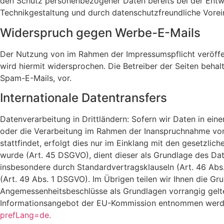
den Schutz personenbezogener Daten bereits bei der Entw
Technikgestaltung und durch datenschutzfreundliche Vorei
Widerspruch gegen Werbe-E-Mails
Der Nutzung von im Rahmen der Impressumspflicht veröffe
wird hiermit widersprochen. Die Betreiber der Seiten beha
Spam-E-Mails, vor.
Internationale Datentransfers
Datenverarbeitung in Drittländern: Sofern wir Daten in ein
oder die Verarbeitung im Rahmen der Inanspruchnahme von
stattfindet, erfolgt dies nur im Einklang mit den gesetzl
wurde (Art. 45 DSGVO), dient dieser als Grundlage des Dat
insbesondere durch Standardvertragsklauseln (Art. 46 Abs. 
(Art. 49 Abs. 1 DSGVO). Im Übrigen teilen wir Ihnen die Gr
Angemessenheitsbeschlüsse als Grundlagen vorrangig gelt
Informationsangebot der EU-Kommission entnommen wer
prefLang=de.