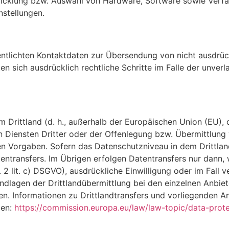
icklung bzw. Auswahl von Hardware, Software sowie Verfa
nstellungen.
ntlichten Kontaktdaten zur Übersendung von nicht ausdrüc
lten sich ausdrücklich rechtliche Schritte im Falle der un
em Drittland (d. h., außerhalb der Europäischen Union (EU)
 Diensten Dritter oder der Offenlegung bzw. Übermittlung
ichen Vorgaben. Sofern das Datenschutzniveau in dem Drittl
entransfers. Im Übrigen erfolgen Datentransfers nur dann,
2 lit. c) DSGVO), ausdrückliche Einwilligung oder im Fall v
undlagen der Drittlandübermittlung bei den einzelnen Anbiet
en. Informationen zu Drittlandtransfers und vorliegenden
den:
https://commission.europa.eu/law/law-topic/data-prote