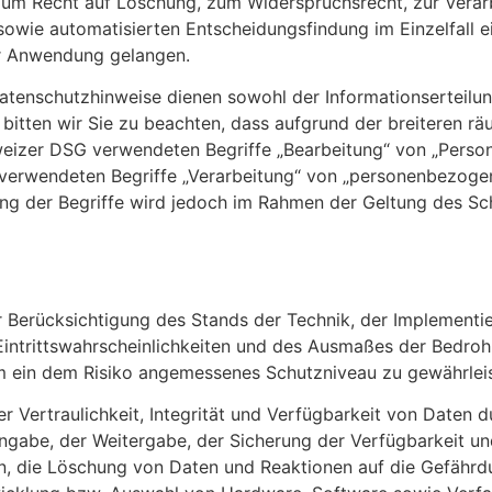
zum Recht auf Löschung, zum Widerspruchsrecht, zur Vera
wie automatisierten Entscheidungsfindung im Einzelfall ein
r Anwendung gelangen.
atenschutzhinweise dienen sowohl der Informationserteil
ten wir Sie zu beachten, dass aufgrund der breiteren räu
izer DSG verwendeten Begriffe „Bearbeitung“ von „Person
erwendeten Begriffe „Verarbeitung“ von „personenbezogen
ung der Begriffe wird jedoch im Rahmen der Geltung des 
r Berücksichtigung des Stands der Technik, der Implement
Eintrittswahrscheinlichkeiten und des Ausmaßes der Bedroh
 ein dem Risiko angemessenes Schutzniveau zu gewährleis
Vertraulichkeit, Integrität und Verfügbarkeit von Daten d
Eingabe, der Weitergabe, der Sicherung der Verfügbarkeit u
n, die Löschung von Daten und Reaktionen auf die Gefährdu